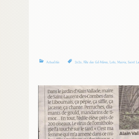
Actualités
2020
,
Fête des Gd-Mères
,
Loto
,
Mairie
,
Saint L