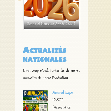
x de la
Exposition ornitho
2026
Bonne et Heureuse Année 2026 !
Saint Etienne de L
Actualités
nationales
D'un coup d'oeil, Toutes les dernières
nouvelles de notre Fédération
Animal Expo
L’ASOR
(Association