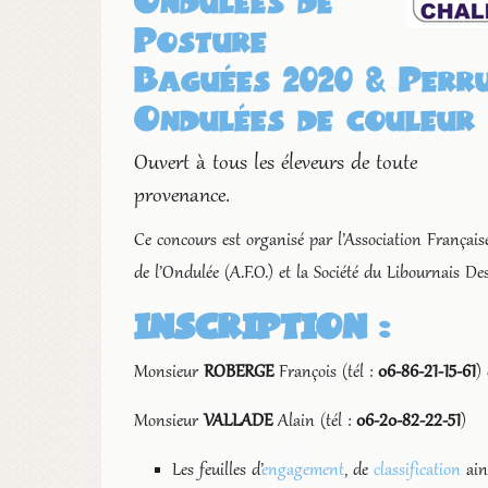
Posture
Baguées 2020 & Perr
Ondulées de couleur 
Ouvert à tous les éleveurs de toute
provenance.
Ce concours est organisé par l’Association Français
de l’Ondulée (A.F.O.) et la Société du Libournais D
INSCRIPTION :
Monsieur
ROBERGE
François (tél :
06-86-21-15-61
)
Monsieur
VALLADE
Alain (tél :
06-20-82-22-51
)
Les feuilles d’
engagement
, de
classification
ain