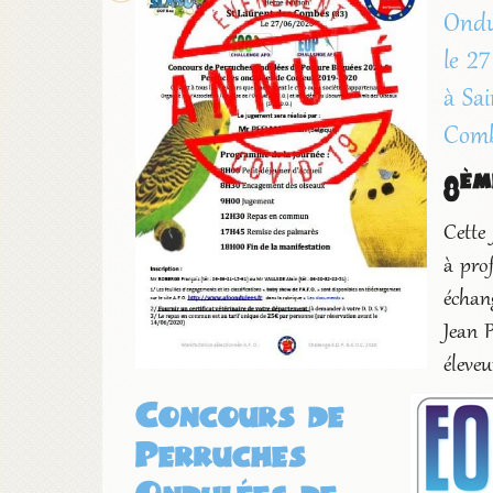
Ondu
le 27
à Sa
Comb
èm
8
Cette
à prof
échang
Jean 
éleve
Concours de
Perruches
Ondulées de