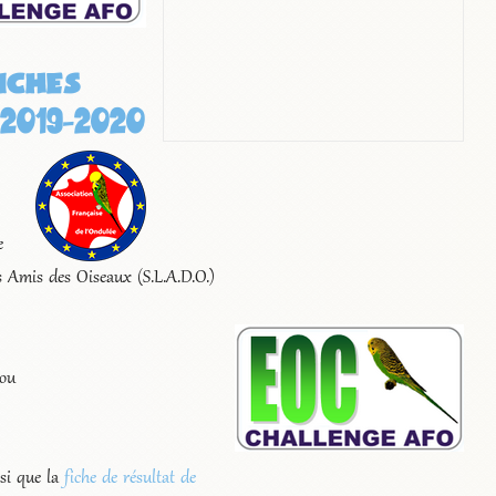
uches
2019-2020
e
es Amis des Oiseaux (S.L.A.D.O.)
 ou
si que la
fiche de résultat de