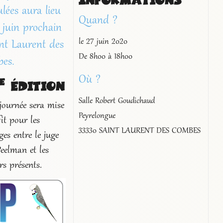
lées aura lieu
Quand ?
 juin prochain
La Bourse aux Oiseau
le 27 juin 2020
int Laurent des
SLADO du 1er mars 
De 8h00 à 18h00
es.
e
Où ?
édition
Salle Robert Goudichaud
 journée sera mise
Peyrelongue
it pour les
33330 SAINT LAURENT DES COMBES
es entre le juge
Peelman et les
urs présents.