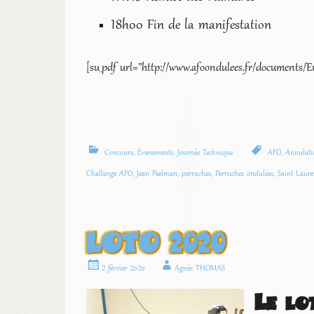
18h00 Fin de la manifestation
[su_pdf url=”http://www.afoondulees.fr/document
Concours
,
Evenements
,
Journée Technique
AFO
,
Annulati
Challenge AFO
,
Jean Peelman
,
perruches
,
Perruches ondulées
,
Saint Laur
LOTO 2020
2 février 2020
Agnès THOMAS
Le lo