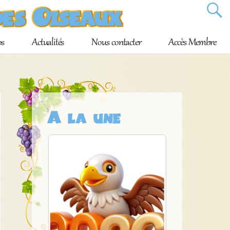
des Oiseaux
os
Actualités
Nous contacter
Accès Membre
A la une