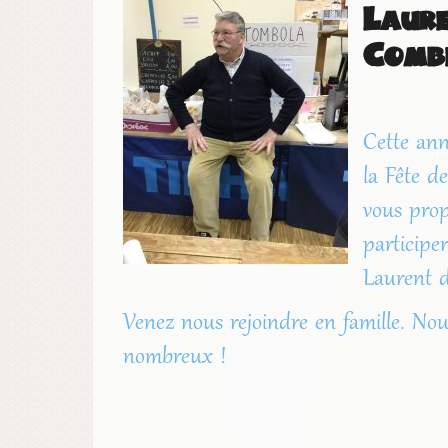
Laure
Combe
Cette ann
la Fête d
vous prop
participe
Laurent 
Venez nous rejoindre en famille. No
nombreux !