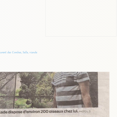
aurent des Combes
,
Salle
,
viande