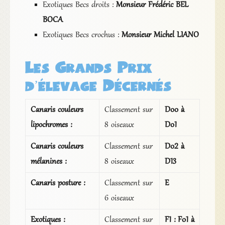
Exotiques Becs droits :
Monsieur Frédéric BEL
BOCA
Exotiques Becs crochus :
Monsieur Michel LIANO
Les Grands Prix
d’élevage Décernés
Canaris couleurs
Classement sur
D00 à
lipochromes :
8 oiseaux
D01
Canaris couleurs
Classement sur
D02 à
mélanines :
8 oiseaux
D13
Canaris posture :
Classement sur
E
6 oiseaux
Exotiques :
Classement sur
F1 : F01 à