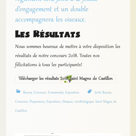
d’engagement et un double
accompagnera les oiseaux.
Les Résultats
Nous sommes heureux de mettre à votre disposition les
résultats de notre concours 2018. Toutes nos
félicitations à tous les participants!
Télécharger les résultats 2018 Saint Magne de Castillon
Bourse
,
Concours
,
Evenements
,
Exposition
2018
,
Bourse
,
Concours
,
Diaporama
,
Exposition
,
Oiseaux
,
ornithologique
,
Saint Magne de
Castillon