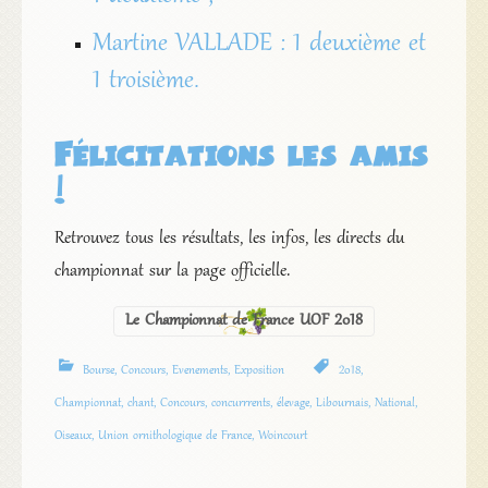
Martine VALLADE : 1 deuxième et
1 troisième.
Félicitations les amis
!
Retrouvez tous les résultats, les infos, les directs du
championnat sur la page officielle.
Le Championnat de France UOF 2018
Bourse
,
Concours
,
Evenements
,
Exposition
2018
,
Championnat
,
chant
,
Concours
,
concurrrents
,
élevage
,
Libournais
,
National
,
Oiseaux
,
Union ornithologique de France
,
Woincourt