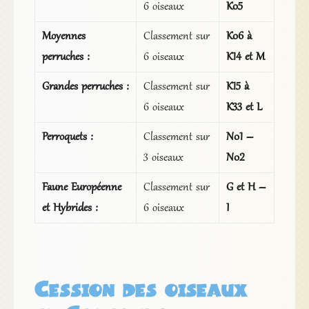
6 oiseaux
K05
Moyennes
Classement sur
K06 à
perruches :
6 oiseaux
K14 et M
Grandes perruches :
Classement sur
K15 à
6 oiseaux
K33 et L
Perroquets :
Classement sur
N01 –
3 oiseaux
N02
Faune Européenne
Classement sur
G et H –
et Hybrides :
6 oiseaux
I
Cession des oiseaux