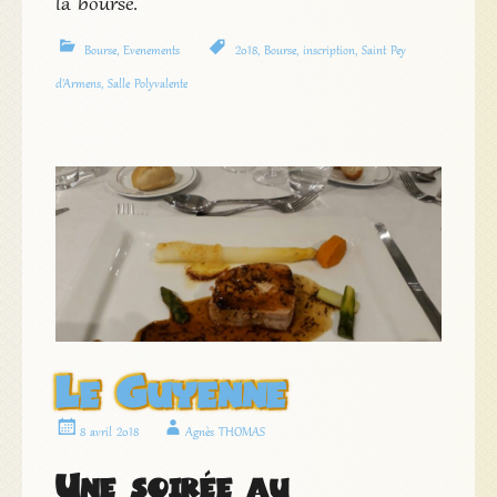
la bourse.
Bourse
,
Evenements
2018
,
Bourse
,
inscription
,
Saint Pey
d'Armens
,
Salle Polyvalente
Le Guyenne
8 avril 2018
Agnès THOMAS
Une soirée au