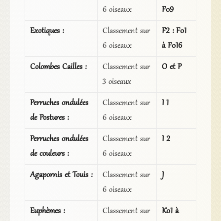
6 oiseaux
F09
Exotiques :
Classement sur
F2 :
F01
6 oiseaux
à F016
Colombes Cailles :
Classement sur
O et P
3 oiseaux
Perruches ondulées
Classement sur
I 1
de Postures :
6 oiseaux
Perruches ondulées
Classement sur
I 2
de couleurs :
6 oiseaux
Agapornis et Touis :
Classement sur
J
6 oiseaux
Euphèmes :
Classement sur
K01 à