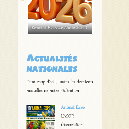
x de la
Exposition ornitho
2026
Bonne et Heureuse Année 2026 !
Saint Etienne de L
Actualités
nationales
D'un coup d'oeil, Toutes les dernières
nouvelles de notre Fédération
Animal Expo
L’ASOR
(Association