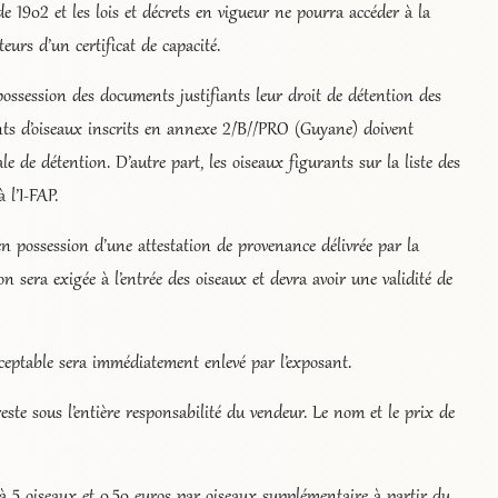
 1902 et les lois et décrets en vigueur ne pourra accéder à la
eurs d’un certificat de capacité.
 possession des documents justifiants leur droit de détention des
nts d’oiseaux inscrits en annexe 2/B//PRO (Guyane) doivent
le de détention. D’autre part, les oiseaux figurants sur la liste des
 l’I-FAP.
en possession d’une attestation de provenance délivrée par la
n sera exigée à l’entrée des oiseaux et devra avoir une validité de
ceptable sera immédiatement enlevé par l’exposant.
reste sous l’entière responsabilité du vendeur. Le nom et le prix de
1 à 5 oiseaux et 0,50 euros par oiseaux supplémentaire à partir du