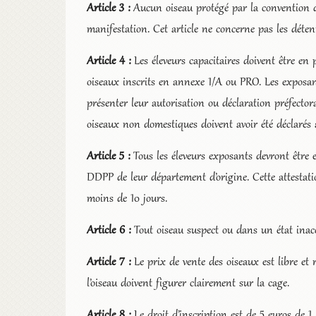
Article 3 :
Aucun oiseau protégé par la convention de
manifestation. Cet article ne concerne pas les détent
Article 4 :
Les éleveurs capacitaires doivent être en
oiseaux inscrits en annexe 1/A ou PRO. Les exposa
présenter leur autorisation ou déclaration préfectora
oiseaux non domestiques doivent avoir été déclarés à
Article 5 :
Tous les éleveurs exposants devront être 
DDPP de leur département d’origine. Cette attestatio
moins de 10 jours.
Article 6 :
Tout oiseau suspect ou dans un état inac
Article 7 :
Le prix de vente des oiseaux est libre et 
l’oiseau doivent figurer clairement sur la cage.
Article 8 :
Le droit d’inscription est de 5 euros de 