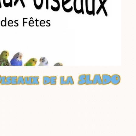
La Bourse aux Oiseau
SLADO du 1er mars 
Oiseaux de la SLADO