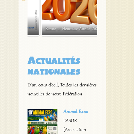
x de la
Exposition ornitho
2026
Bonne et Heureuse Année 2026 !
Saint Etienne de L
Actualités
nationales
D'un coup d'oeil, Toutes les dernières
nouvelles de notre Fédération
Animal Expo
L’ASOR
(Association