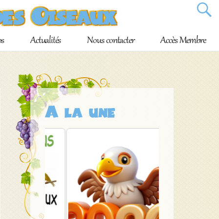
des Oiseaux
os
Actualités
Nous contacter
Accès Membre
A la une