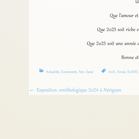
U
Que l’amour et
Que 2025 soit riche e
Que 2025 soit une année de
Bonne et
Actualités
,
Evenements
,
Non classé
2025
,
Année
,
SLADO
Navigation
←
Exposition ornithologique 2024 à Nérigean
de
l'article