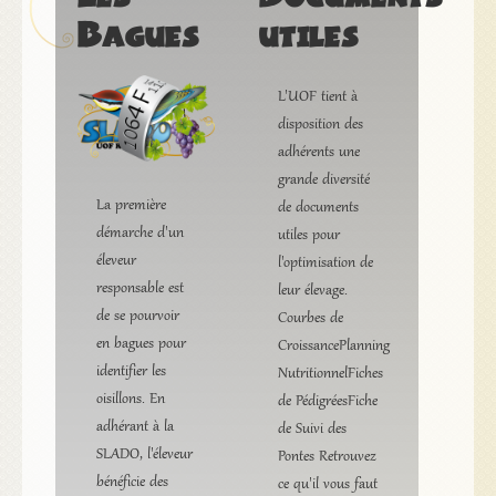
Bagues
utiles
L'UOF tient à
disposition des
adhérents une
grande diversité
La première
de documents
démarche d'un
utiles pour
éleveur
l'optimisation de
responsable est
leur élevage.
de se pourvoir
Courbes de
en bagues pour
CroissancePlanning
identifier les
NutritionnelFiches
oisillons. En
de PédigréesFiche
adhérant à la
de Suivi des
SLADO, l'éleveur
Pontes Retrouvez
bénéficie des
ce qu'il vous faut