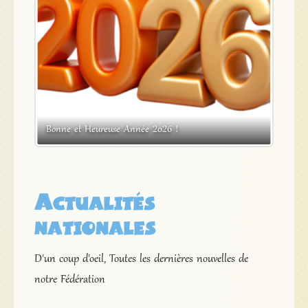
s
Bonne et Heureuse Année 2026 !
Expos
Actualités
nationales
D'un coup d'oeil, Toutes les dernières nouvelles de
notre Fédération