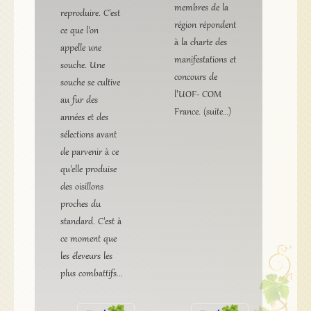
membres de la
reproduire. C'est
région répondent
ce que l'on
à la charte des
appelle une
manifestations et
souche. Une
concours de
souche se cultive
l'UOF- COM
au fur des
France. (suite…)
années et des
sélections avant
de parvenir à ce
qu'elle produise
des oisillons
proches du
standard. C'est à
ce moment que
les éleveurs les
plus combattifs...