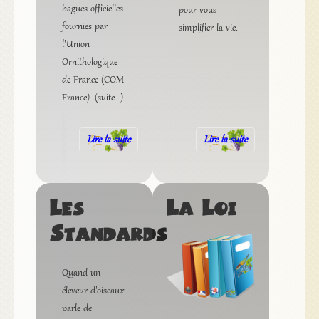
bagues officielles
pour vous
fournies par
simplifier la vie.
l'Union
Ornithologique
de France (COM
France). (suite…)
Lire la suite
Lire la suite
Les
La Loi
Standards
Quand un
éleveur d'oiseaux
parle de