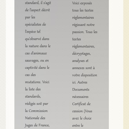
standard, il s'agit
Voici exposés
de l'aspect décrit
tous les textes
par les
règlementaires
spécialistes de
régissant notre
l'espèce tel
passion. Tous les
qu'observé dans
textes
la nature dans le
règlementaires,
cas d'animaux
décryptages,
sauvages, ou en
analyses et
captivité dans le
annexes sont à
cas des
votre disposition
mutations. Voici
ici. Autres
la liste des
Documents
standards,
nécessaires
rédigés soit par
Certificat de
la Commission
cession (Vous
Nationale des
avez le choix
Juges de France,
entre le