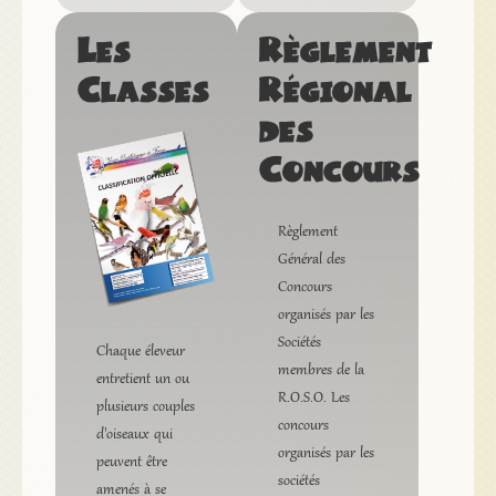
Les
Règlement
Classes
Régional
des
Concours
Règlement
Général des
Concours
organisés par les
Sociétés
Chaque éleveur
membres de la
entretient un ou
R.O.S.O. Les
plusieurs couples
concours
d'oiseaux qui
organisés par les
peuvent être
sociétés
amenés à se