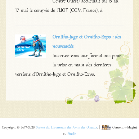
Centre Ouest) accueillait du 15 au
17 mai le congrès de l’UOF (COM France), à
Ornitho-Juge et Ornitho-Expo : des
nouveautés
Inscrivez-vous aux formations pour
la prise en main des dernières
versions d'Ornitho-Juge et Ornitho-Expo.
Copyright © 2017-2026
Société du Libournais des Amis des Oiseaux
. |
Communi-Maginé
au
Studio