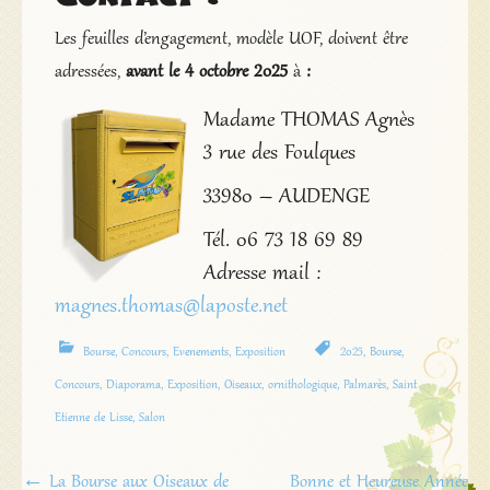
Les feuilles d’engagement, modèle UOF, doivent être
adressées,
avant le 4 octobre 2025
à
:
Madame THOMAS Agnès
3 rue des Foulques
33980 – AUDENGE
Tél. 06 73 18 69 89
Adresse mail :
magnes.thomas@laposte.net
Bourse
,
Concours
,
Evenements
,
Exposition
2025
,
Bourse
,
Concours
,
Diaporama
,
Exposition
,
Oiseaux
,
ornithologique
,
Palmarès
,
Saint
Etienne de Lisse
,
Salon
Navigation
←
La Bourse aux Oiseaux de
Bonne et Heureuse Année