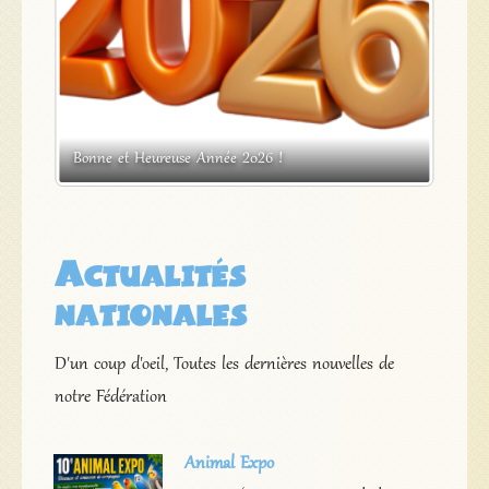
s
Bonne et Heureuse Année 2026 !
Expos
Actualités
nationales
D'un coup d'oeil, Toutes les dernières nouvelles de
notre Fédération
Animal Expo