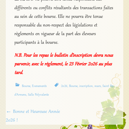
différents ou conflits résultants des transactions faites
au sein de cette bourse. Elle ne pourra être tenue
responsable du non-respect des législations et
règlements en vigueur de la part des éleveurs
participants à la bourse.
N.B. Pour les repas le bulletin d’inscription devra nous
parvenir, avec le règlement, le 23 Février 2026
au plus
tard.
Bourse
,
Evenements
2026
,
Bourse
,
inscription
,
mars
,
Saint Pey
d'Armens
,
Salle Polyvalente
Navigation
←
Bonne et Heureuse Année
de
2026 !