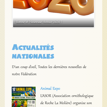
s
Bonne et Heureuse Année 2026 !
Expos
Actualités
nationales
D'un coup d'oeil, Toutes les dernières nouvelles de
notre Fédération
Animal Expo
L’ASOR (Association ornithologique
de Roche La Molière) organise son