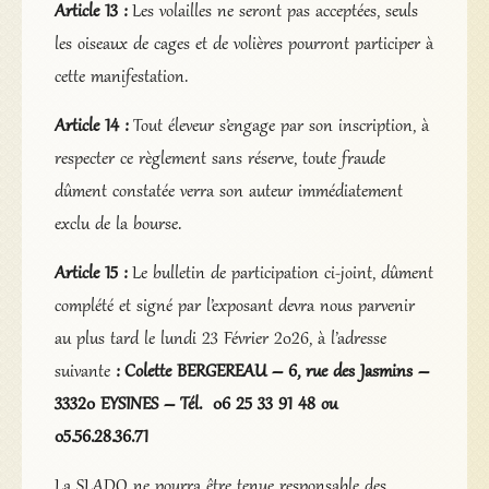
Article 13 :
Les volailles ne seront pas acceptées, seuls
les oiseaux de cages et de volières pourront participer à
cette manifestation.
Article 14 :
Tout éleveur s’engage par son inscription, à
respecter ce règlement sans réserve, toute fraude
dûment constatée verra son auteur immédiatement
exclu de la bourse.
Article 15 :
Le bulletin de participation ci-joint, dûment
complété et signé par l’exposant devra nous parvenir
au plus tard le lundi 23 Février 2026, à l’adresse
suivante
: Colette BERGEREAU – 6, rue des Jasmins –
33320 EYSINES – Tél. 06 25 33 91 48 ou
05.56.28.36.71
La SLADO ne pourra être tenue responsable des