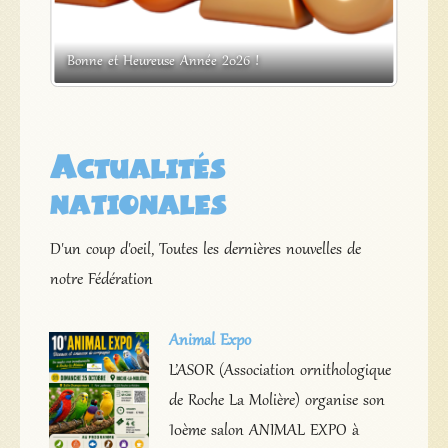
s
Bonne et Heureuse Année 2026 !
Expos
Actualités
nationales
D'un coup d'oeil, Toutes les dernières nouvelles de
notre Fédération
Animal Expo
L’ASOR (Association ornithologique
de Roche La Molière) organise son
10ème salon ANIMAL EXPO à