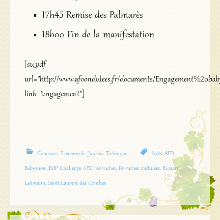
17h45 Remise des Palmarès
18h00 Fin de la manifestation
[su_pdf
url=”http://www.afoondulees.fr/documents/Engagement%20bab
link=”engagement”]
Concours
,
Evenements
,
Journée Technique
2018
,
AFO
,
Babyshow
,
EOP Challenge AFO
,
perruches
,
Perruches ondulées
,
Richard
Lehmann
,
Saint Laurent des Combes