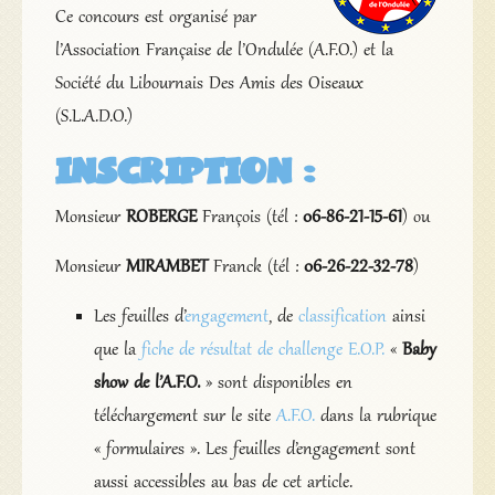
Ce concours est organisé par
l’Association Française de l’Ondulée (A.F.O.) et la
Société du Libournais Des Amis des Oiseaux
(S.L.A.D.O.)
INSCRIPTION :
Monsieur
ROBERGE
François (tél :
06-86-21-15-61
) ou
Monsieur
MIRAMBET
Franck (tél :
06-26-22-32-78
)
Les feuilles d’
engagement
, de
classification
ainsi
que la
fiche de résultat de challenge E.O.P.
«
Baby
show de l’A.F.O.
» sont disponibles en
téléchargement sur le site
A.F.O.
dans la rubrique
« formulaires ». Les feuilles d’engagement sont
aussi accessibles au bas de cet article.