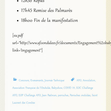
12h30 Repas
17h45 Remise des Palmarès
18h00 Fin de la manifestation
[su_pdf
url=”http://www.afoondulees.fr/documents/Engagement%20bab
link=”engagement”]
Concours
,
Evenements
,
Journée Technique
AFO
,
Annulation
,
Association Française de l'Ondulée
,
Babyshow
,
COVID 19
,
EOC Challenge
AFO
,
EOP Challenge AFO
,
Jean Peelman
,
perruches
,
Perruches ondulées
,
Saint
Laurent des Combes