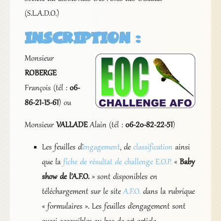
(S.L.A.D.O.)
INSCRIPTION :
Monsieur
ROBERGE
François (tél :
06-
86-21-15-61
) ou
Monsieur
VALLADE
Alain (tél :
06-20-82-22-51
)
Les feuilles d’
engagement
, de
classification
ainsi
que la
fiche de résultat de challenge E.O.P.
«
Baby
show de l’A.F.O.
» sont disponibles en
téléchargement sur le site
A.F.O.
dans la rubrique
« formulaires ». Les feuilles d’engagement sont