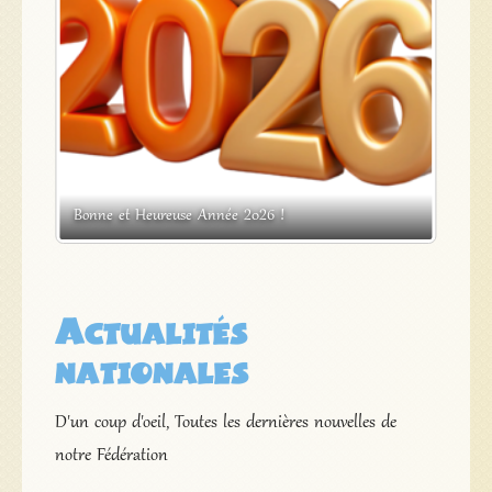
s
Bonne et Heureuse Année 2026 !
Expos
Actualités
nationales
D'un coup d'oeil, Toutes les dernières nouvelles de
notre Fédération