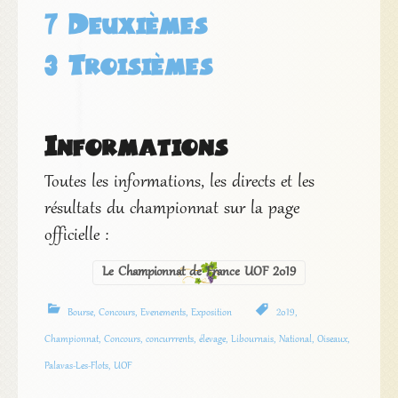
7 Deuxièmes
3 Troisièmes
Informations
Toutes les informations, les directs et les
résultats du championnat sur la page
officielle :
Le Championnat de France UOF 2019
Bourse
,
Concours
,
Evenements
,
Exposition
2019
,
Championnat
,
Concours
,
concurrrents
,
élevage
,
Libournais
,
National
,
Oiseaux
,
Palavas-Les-Flots
,
UOF