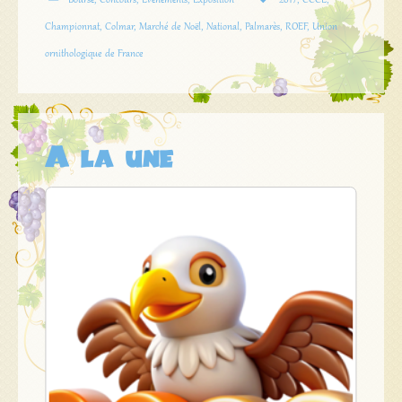
Bourse
,
Concours
,
Evenements
,
Exposition
2017
,
CCCE
,
Championnat
,
Colmar
,
Marché de Noël
,
National
,
Palmarès
,
ROEF
,
Union
ornithologique de France
A la une