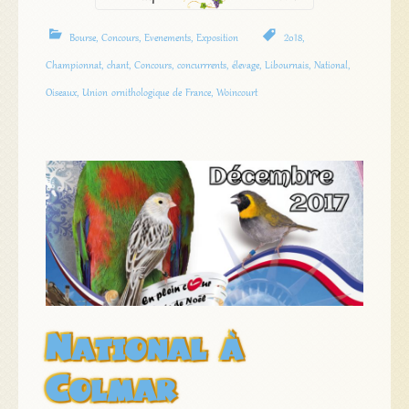
Bourse
,
Concours
,
Evenements
,
Exposition
2018
,
Championnat
,
chant
,
Concours
,
concurrrents
,
élevage
,
Libournais
,
National
,
Oiseaux
,
Union ornithologique de France
,
Woincourt
National à
Colmar