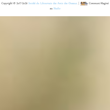
Copyright © 2017-2026
Société du Libournais des Amis des Oiseaux
. |
Communi-Maginé
au
Studio