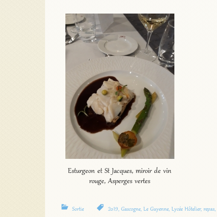
Esturgeon et St Jacques, miroir de vin
rouge, Asperges vertes
Sortie
2019
,
Gascogne
,
Le Guyenne
,
Lycée Hôtelier
,
repas