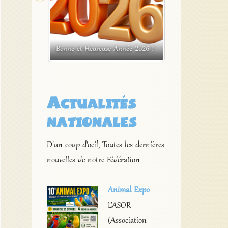
x de la
Exposition ornitho
2026
Bonne et Heureuse Année 2026 !
Saint Etienne de L
Actualités
nationales
D'un coup d'oeil, Toutes les dernières
nouvelles de notre Fédération
Animal Expo
L’ASOR
(Association