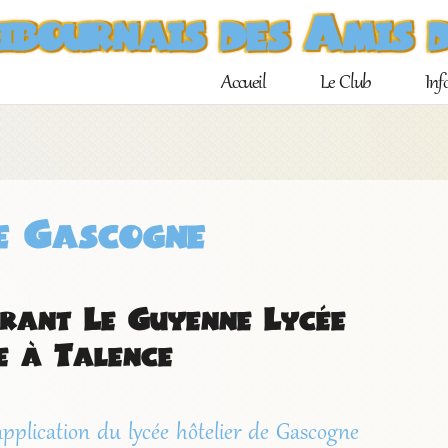
Libournais des Amis 
Aller
Accueil
Le Club
Inf
au
contenu
principal
de Gascogne
urant Le Guyenne Lycée
e à Talence
application du lycée hôtelier de Gascogne