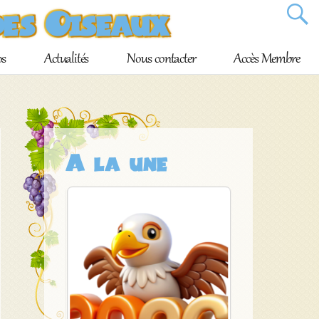
des Oiseaux
os
Actualités
Nous contacter
Accès Membre
A la une