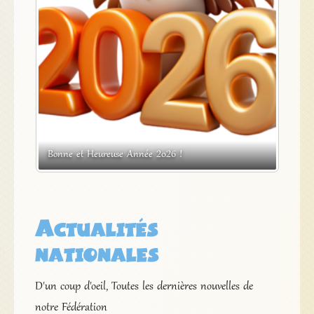
s
Bonne et Heureuse Année 2026 !
Expos
Actualités
nationales
D'un coup d'oeil, Toutes les dernières nouvelles de
notre Fédération