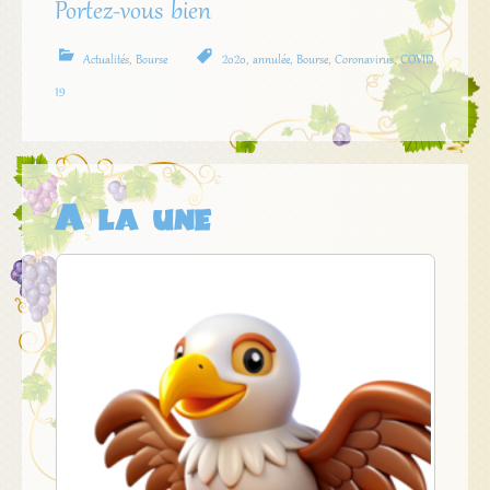
Portez-vous bien
Actualités
,
Bourse
2020
,
annulée
,
Bourse
,
Coronavirus
,
COVID
19
A la une