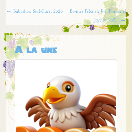
Navigation
←
Babyshow Sud-Ouest 2020
Bonnes Fêtes de fin d’année et
de
Joyeux Noël !
→
l'article
A la une