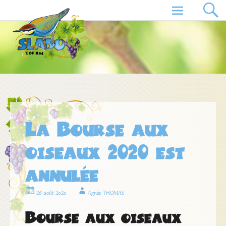
Aller
au
contenu
principal
La Bourse aux
oiseaux 2020 est
annulée
26 août 2020
Agnès THOMAS
Bourse aux oiseaux