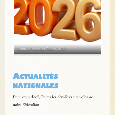
s
Bonne et Heureuse Année 2026 !
Expos
Actualités
nationales
D'un coup d'oeil, Toutes les dernières nouvelles de
notre Fédération