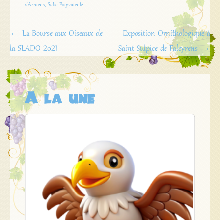
d'Armens
,
Salle Polyvalente
Navigation
←
La Bourse aux Oiseaux de
Exposition Ornithologique à
de
la SLADO 2021
Saint Sulpice de Faleyrens
→
l'article
A la une