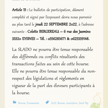
Article 15 :
Le bulletin de participation, dûment
complété et signé par l’exposant devra nous parvenir
au plus tard le
jeudi 22 SEPTEMBRE 2022
, à l’adresse
suivante :
Colette BERGEREAU – 6 rue des Jasmins
33320 EYSINES – Tél. : 0556283671 & 0625339148.
La SLADO ne pourra être tenue responsable
des différends ou conflits résultants des
transactions faites au sein de cette bourse.
Elle ne pourra être tenue responsable du non-
respect des législations et règlements en
vigueur de la part des éleveurs participants à
la bourse.
Bourse
,
Evenements
2022
,
Bourse
,
inscription
,
Saint Pey