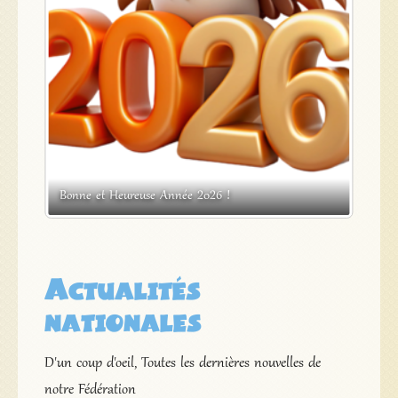
s
Bonne et Heureuse Année 2026 !
Expos
Actualités
nationales
D'un coup d'oeil, Toutes les dernières nouvelles de
notre Fédération