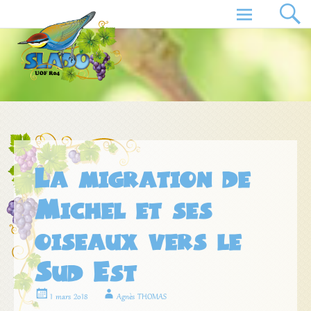
Aller
au
contenu
principal
La migration de
Michel et ses
oiseaux vers le
Sud Est
1 mars 2018
Agnès THOMAS