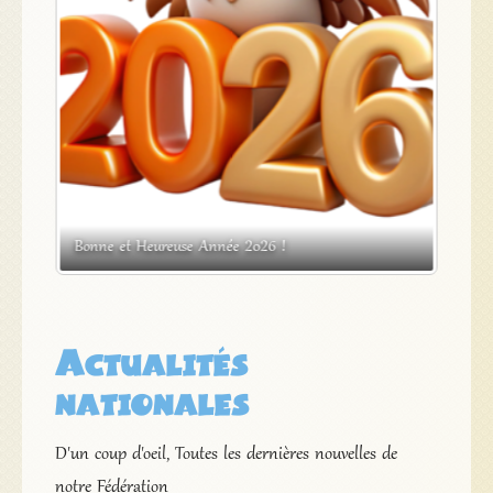
s
Bonne et Heureuse Année 2026 !
Expos
Actualités
nationales
D'un coup d'oeil, Toutes les dernières nouvelles de
notre Fédération